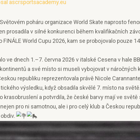
psal
ascrsportsacademy.eu
 Světovém poháru organizace World Skate naprosto feno
jen prosadila v silné konkurenci během kvalifikačních zá
 FINÁLE World Cupu 2026, kam se probojovalo pouze 14 
lo ve dnech 1.–7. června 2026 v italské Cesena v hale B
 kontinentů a své místo si museli vybojovat v náročných 
skou republiku reprezentovala právě Nicole Carannante 
tického výsledku, když obsadila skvělé 7. místo na svět
o krasobruslení a potvrdila, že české barvy mají ve světě
jen pro ni samotnou, ale i pro celý klub a Českou republ
 obdiv.