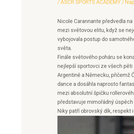
/
ASCR SPORTS ACADEMY
/ Na
Nicole Carannante předvedla na
mezi světovou elitu, když se ne
vybojovala postup do samotného
světa.
Finále světového poháru se kona
nejlepší sportovci ze všech pěti
Argentině a Německu, přičemž Če
dance a dosáhla naprosto fantas
mezi absolutní špičku rollerovéh
představuje mimořádný úspěch ne
Niky patří obrovský dík, respekt i