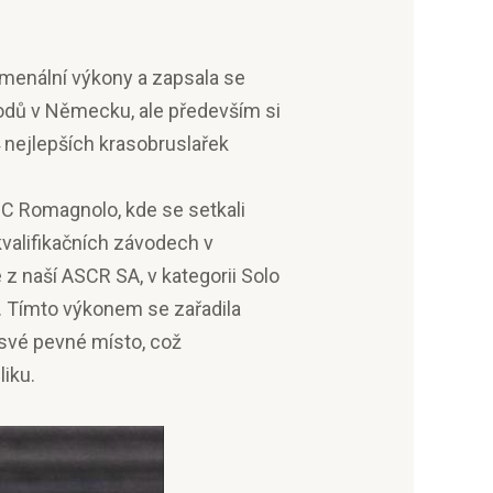
menální výkony a zapsala se
vodů v Německu, ale především si
nejlepších krasobruslařek
BC Romagnolo, kde se setkali
kvalifikačních závodech v
z naší ASCR SA, v kategorii Solo
ě. Tímto výkonem se zařadila
 své pevné místo, což
iku.