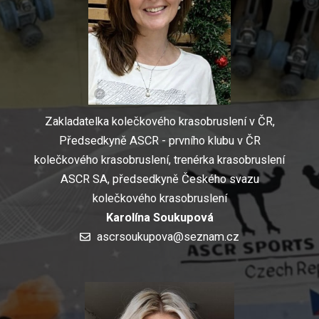
Zakladatelka kolečkového krasobruslení v ČR,
Předsedkyně ASCR - prvního klubu v ČR
kolečkového krasobruslení, trenérka krasobruslení
ASCR SA, předsedkyně Českého svazu
kolečkového krasobruslení
Karolína Soukupová
ascrsoukupova@seznam.cz