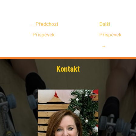
←
Předchozí
Další
Příspěvek
Příspěvek
→
Kontakt